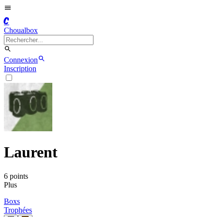
C
Choualbox
Connexion
Inscription
Laurent
6
point
s
Plus
Boxs
Trophées