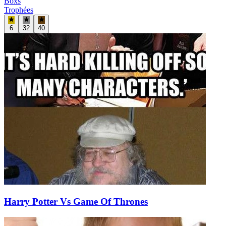
Boxs
Trophées
6
32
40
Harry Potter Vs Game Of Thrones