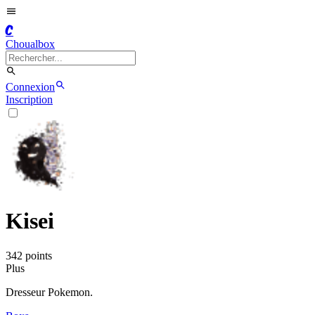
C
Choualbox
Connexion
Inscription
Kisei
342
point
s
Plus
Dresseur Pokemon.