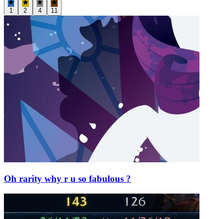
1
2
4
11
Oh rarity why r u so fabulous ?