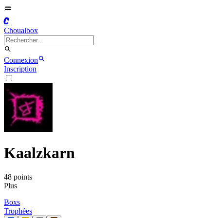
C
Choualbox
Connexion
Inscription
Kaalzkarn
48
point
s
Plus
Boxs
Trophées