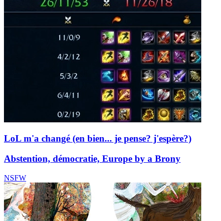
LoL m'a changé (en bien... je pense? j'espère?)
Abstention, démocratie, Europe by a Brony
NSFW