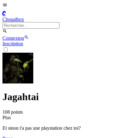
C
Choualbox
Connexion
Inscription
Jagahtai
108
point
s
Plus
Et sinon t'a pas une playstation chez toi?