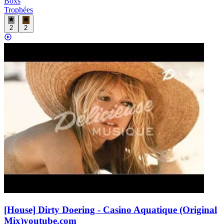
Boxs
Trophées
2
2
[House] Dirty Doering - Casino Aquatique (Original
Mix)
youtube.com