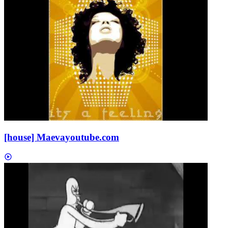
[house] Maeva
youtube.com