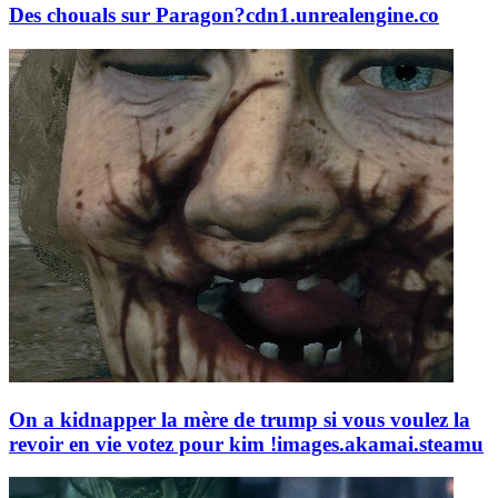
Des chouals sur Paragon?
cdn1.unrealengine.co
On a kidnapper la mère de trump si vous voulez la
revoir en vie votez pour kim !
images.akamai.steamu