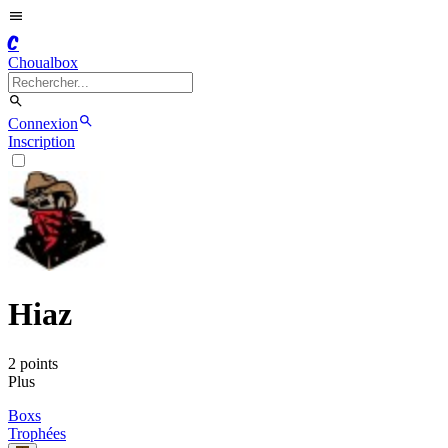
C
Choualbox
Connexion
Inscription
Hiaz
2
point
s
Plus
Boxs
Trophées