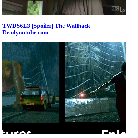
TWDS6E3 [Spoiler] The Wallhack
Dead
youtube.com