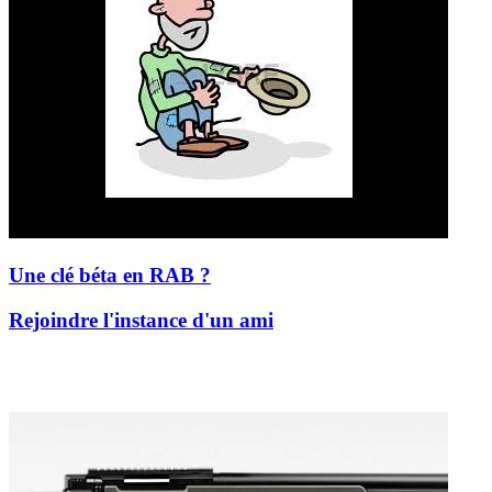
Une clé béta en RAB ?
Rejoindre l'instance d'un ami