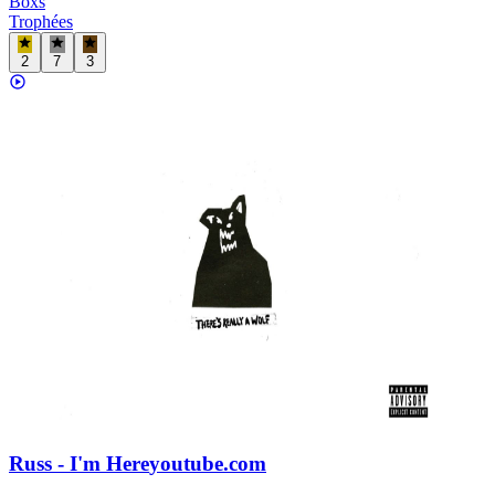
Boxs
Trophées
2
7
3
Russ - I'm Here
youtube.com