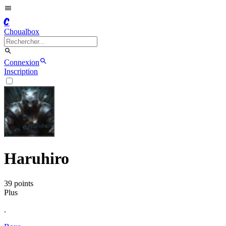
C
Choualbox
Connexion
Inscription
Haruhiro
39
point
s
Plus
.