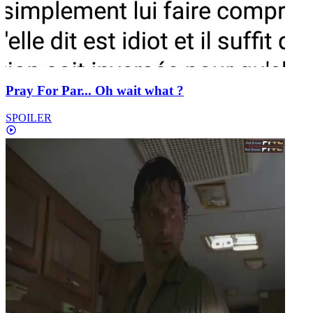
Pray For Par... Oh wait what ?
SPOILER