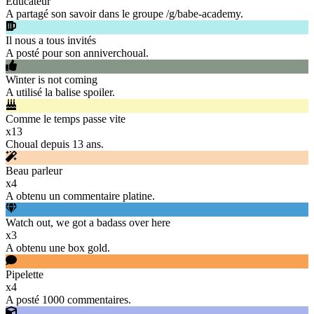
Éducateur
A partagé son savoir dans le groupe /g/babe-academy.
Il nous a tous invités
A posté pour son anniverchoual.
Winter is not coming
A utilisé la balise spoiler.
Comme le temps passe vite
x
13
Choual depuis 13 ans.
Beau parleur
x
4
A obtenu un commentaire platine.
Watch out, we got a badass over here
x
3
A obtenu une box gold.
Pipelette
x
4
A posté 1000 commentaires.