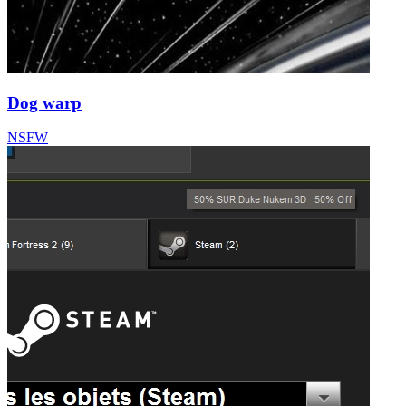
Dog warp
NSFW