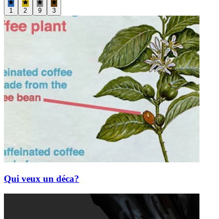
1
2
9
3
Qui veux un déca?