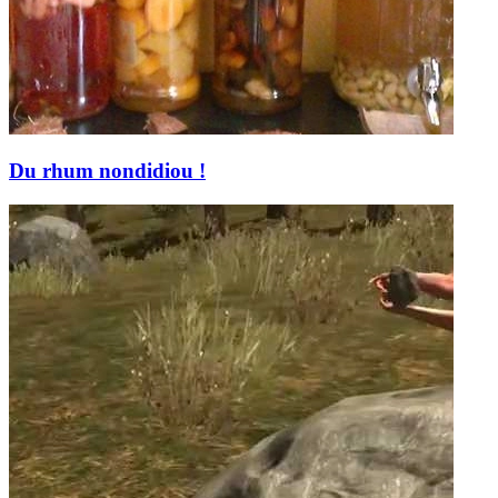
Du rhum nondidiou !