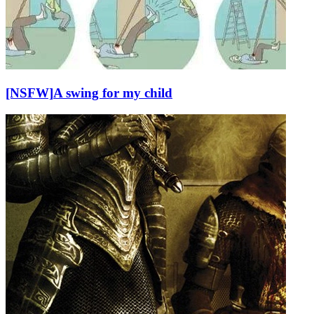
[NSFW]
A swing for my child