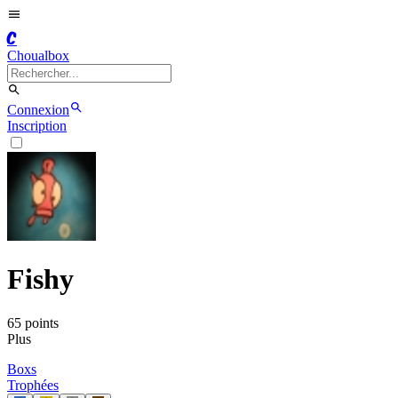
C
Choualbox
Connexion
Inscription
Fishy
65
point
s
Plus
Boxs
Trophées