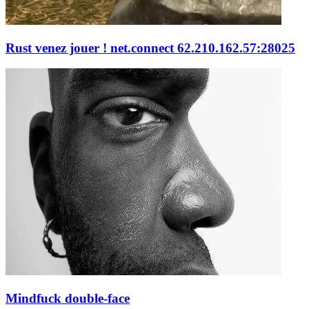
Rust venez jouer ! net.connect 62.210.162.57:28025
Mindfuck double-face