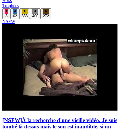
Boxs
Trophées
8
62
353
400
272
NSFW
[NSFW]
À la recherche d'une vieille vidéo. Je suis
tombé là dessus mais le son est inaudible, si un