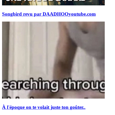
Songbird revu par DAADHOO
youtube.com
À l'époque on te volait juste ton goûter..