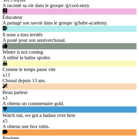
A raconté sa vie dans le groupe /g/cool-story.
Éducateur
A partagé son savoir dans le groupe /g/babe-academy.
Il nous a tous invités
A posté pour son anniverchoual.
Winter is not coming
A utilisé la balise spoiler.
Comme le temps passe vite
x
13
Choual depuis 13 ans.
Beau parleur
x
3
A obtenu un commentaire gold.
Watch out, we got a badass over here
x
5
A obtenu une box rubis.
Pipelette