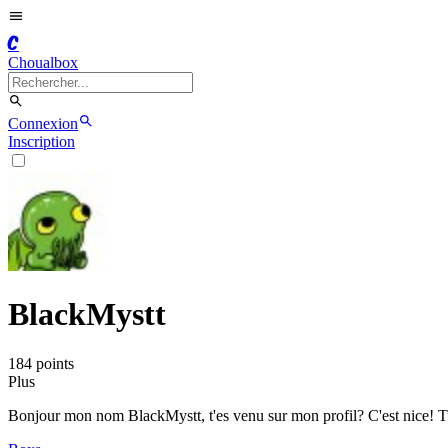
C
Choualbox
Connexion
Inscription
BlackMystt
184
point
s
Plus
Bonjour mon nom BlackMystt, t'es venu sur mon profil? C'est nice! Tu