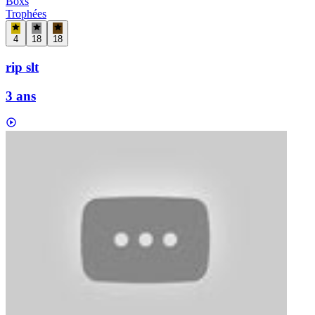
Boxs
Trophées
4
18
18
rip slt
3 ans