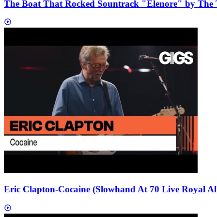
The Boat That Rocked Sountrack "Elenore" by The T
Eric Clapton-Cocaine (Slowhand At 70 Live Royal Al