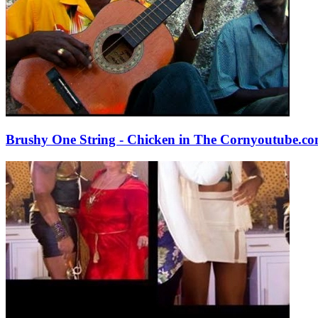
Brushy One String - Chicken in The Corn
youtube.c