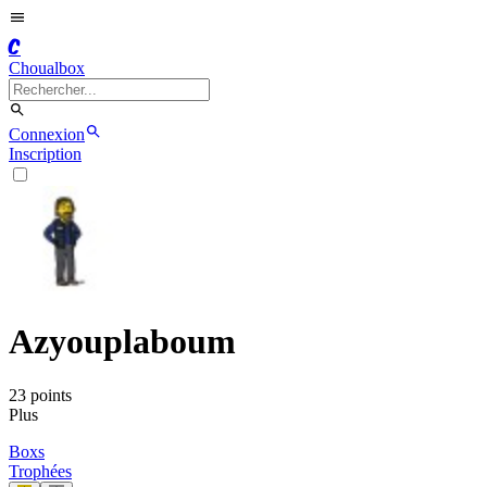
C
Choualbox
Connexion
Inscription
Azyouplaboum
23
point
s
Plus
Boxs
Trophées