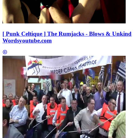
[ Punk Celtique ] The Rumjacks - Blows & Unkind
Words
youtube.com