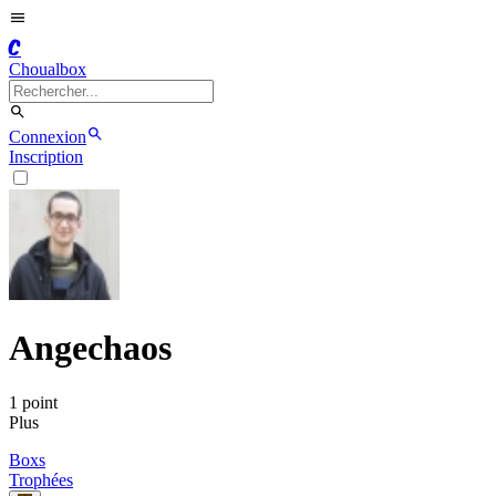
C
Choualbox
Connexion
Inscription
Angechaos
1
point
Plus
Boxs
Trophées