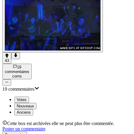
43
19
commentaire
s
com
s
19
commentaire
s
Votes
Nouveaux
Anciens
Cette box est archivées elle ne peut plus être commentée.
Poster un commentaire