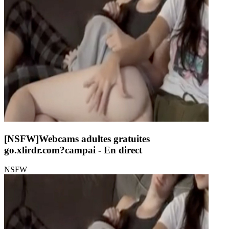
[NSFW]
Webcams adultes gratuites
go.xlirdr.com?campai
- En direct
NSFW