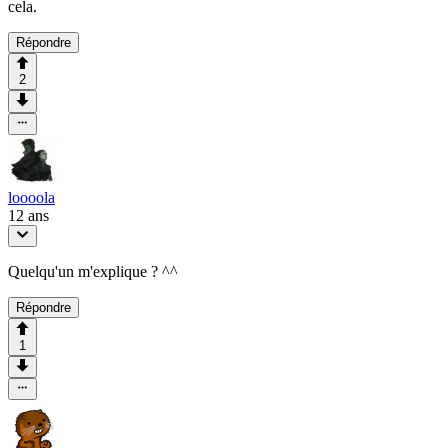
cela.
Répondre
2
loooola
12 ans
Quelqu'un m'explique ? ^^
Répondre
1