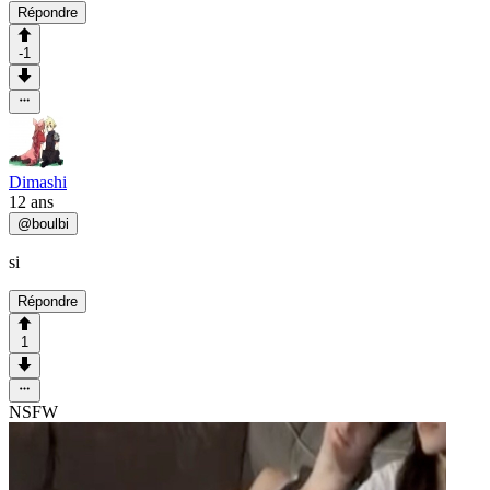
Répondre
-1
Dimashi
12 ans
@
boulbi
si
Répondre
1
NSFW