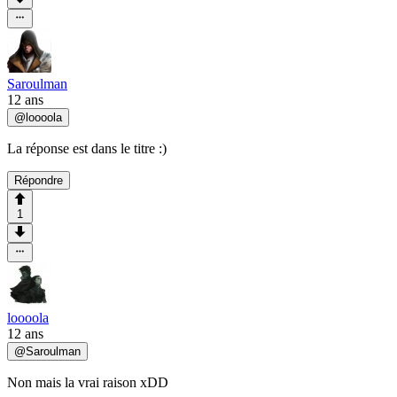
Saroulman
12 ans
@
loooola
La réponse est dans le titre :)
Répondre
1
loooola
12 ans
@
Saroulman
Non mais la vrai raison xDD