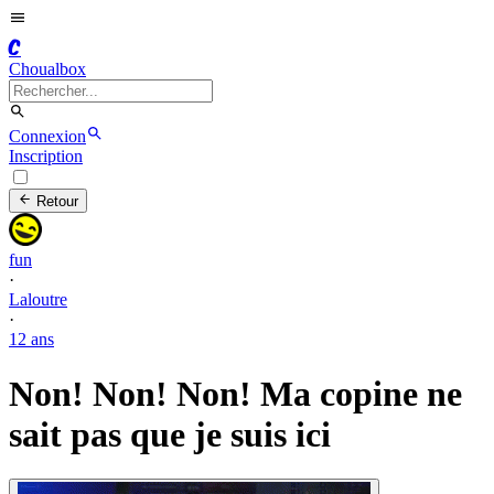
C
Choualbox
Connexion
Inscription
Retour
fun
·
Laloutre
·
12 ans
Non! Non! Non! Ma copine ne
sait pas que je suis ici