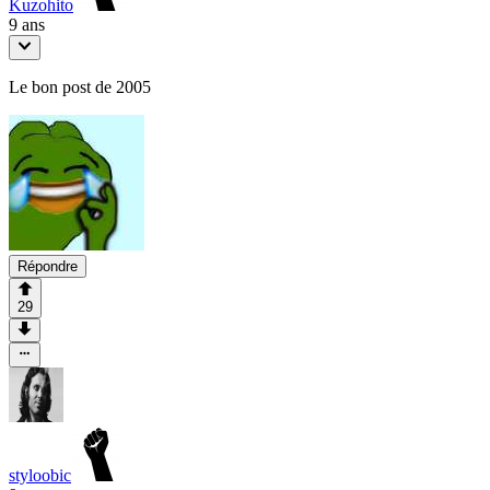
Kuzohito
9 ans
Le bon post de 2005
Répondre
29
styloobic