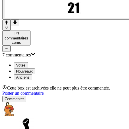
0
7
commentaire
s
com
s
7
commentaire
s
Votes
Nouveaux
Anciens
Cette box est archivées elle ne peut plus être commentée.
Poster un commentaire
Commenter