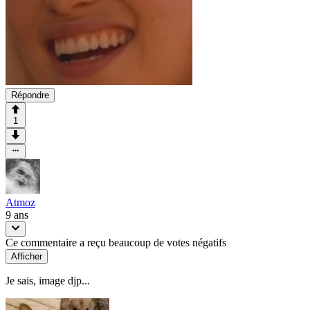
Répondre
1
Atmoz
9 ans
Ce commentaire a reçu beaucoup de votes négatifs
Afficher
Je sais, image djp...