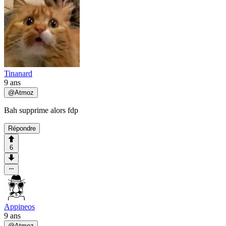
Tinanard
9 ans
@
Atmoz
Bah supprime alors fdp
Répondre
6
Appineos
9 ans
@
Atmoz