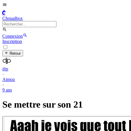
C
Choualbox
Connexion
Inscription
Retour
djp
·
Atmoz
·
9 ans
Se mettre sur son 21