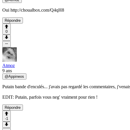
Oui http://choualbox.com/Q4qH8
Répondre
0
Atmoz
9 ans
@
Appineos
Putain bande d'enculés... j'avais pas regardé les commentaires, j'venai
EDIT: Putain, parfois vous neg' vraiment pour rien !
Répondre
-1