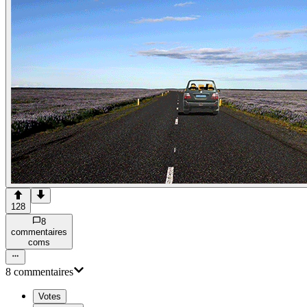
128
8
commentaire
s
com
s
8
commentaire
s
Votes