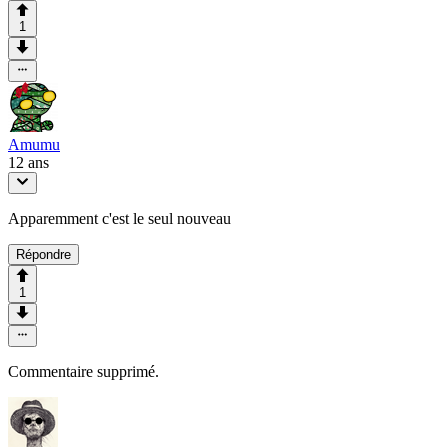
1
Amumu
12 ans
Apparemment c'est le seul nouveau
Répondre
1
Commentaire supprimé.