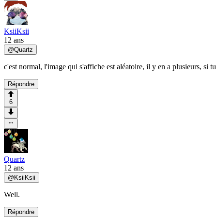
KsiiKsii
12 ans
@
Quartz
c'est normal, l'image qui s'affiche est aléatoire, il y en a plusieurs, si
Répondre
6
Quartz
12 ans
@
KsiiKsii
Well.
Répondre