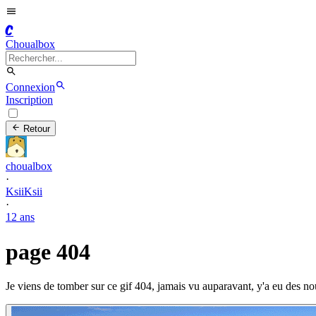
C
Choualbox
Connexion
Inscription
Retour
choualbox
·
KsiiKsii
·
12 ans
page 404
Je viens de tomber sur ce gif 404, jamais vu auparavant, y'a eu des n