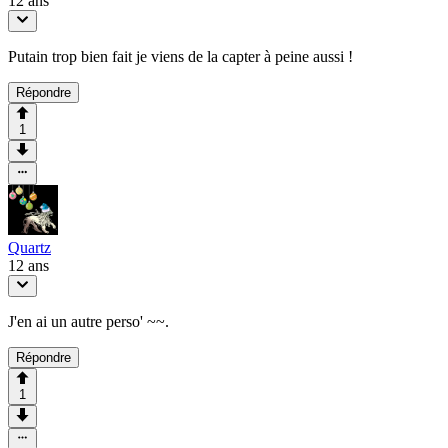
12 ans
Putain trop bien fait je viens de la capter à peine aussi !
Répondre
1
Quartz
12 ans
J'en ai un autre perso' ~~.
Répondre
1