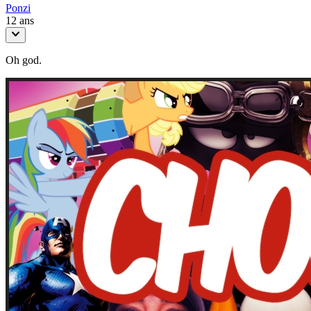
Ponzi
12 ans
Oh god.