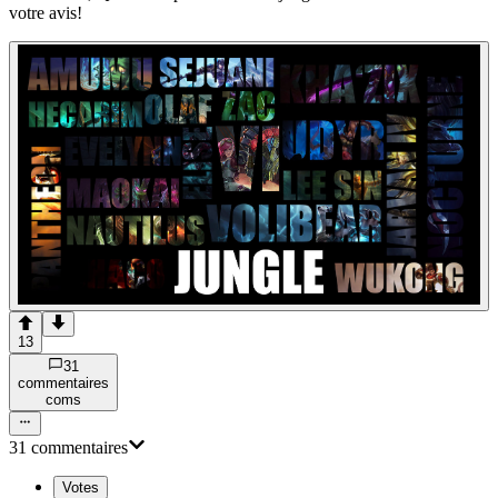
votre avis!
13
31
commentaire
s
com
s
31
commentaire
s
Votes