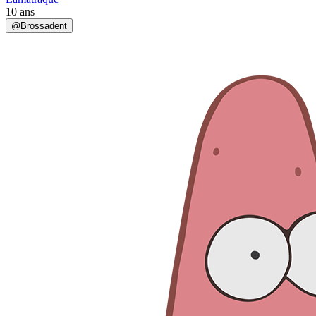
10 ans
@
Brossadent