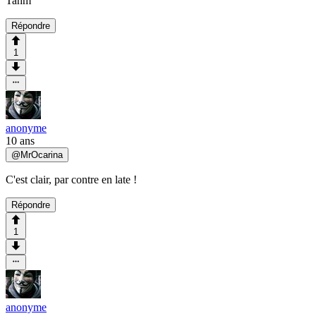
Tahm
Répondre
1
anonyme
10 ans
@
MrOcarina
C'est clair, par contre en late !
Répondre
1
anonyme