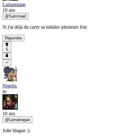
Lamatraque
10 ans
@
Sammael
Si j'ai déjà du carry sa nidalee plusieurs fois
Répondre
5
Nigelix
m
10 ans
@
Lamatraque
Jolie blague ;)