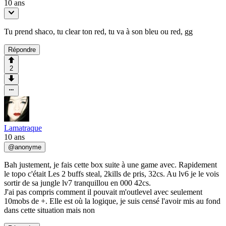
10 ans
Tu prend shaco, tu clear ton red, tu va à son bleu ou red, gg
Répondre
2
Lamatraque
10 ans
@
anonyme
Bah justement, je fais cette box suite à une game avec. Rapidement
le topo c'était Les 2 buffs steal, 2kills de pris, 32cs. Au lv6 je le vois
sortir de sa jungle lv7 tranquillou en 000 42cs.
J'ai pas compris comment il pouvait m'outlevel avec seulement
10mobs de +. Elle est où la logique, je suis censé l'avoir mis au fond
dans cette situation mais non