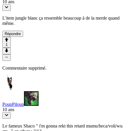
10 ans
L'item jungle blanc ça ressemble beaucoup à de la merde quand
même.
Répondre
1
Commentaire supprimé.
PoupPiloup
10 ans
Le fameux Shaco " i'm gonna rekt this retard mumu/heca/voli/wu