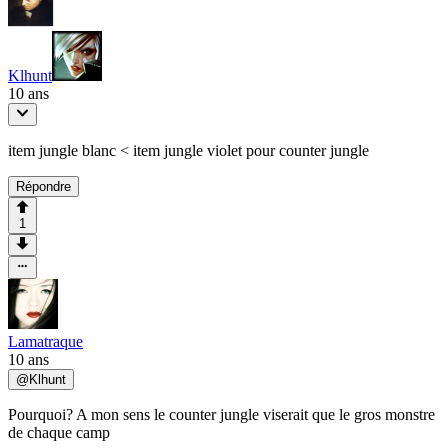
Klhunt
10 ans
item jungle blanc < item jungle violet pour counter jungle
Répondre
1
Lamatraque
10 ans
@
Klhunt
Pourquoi? A mon sens le counter jungle viserait que le gros monstre
de chaque camp