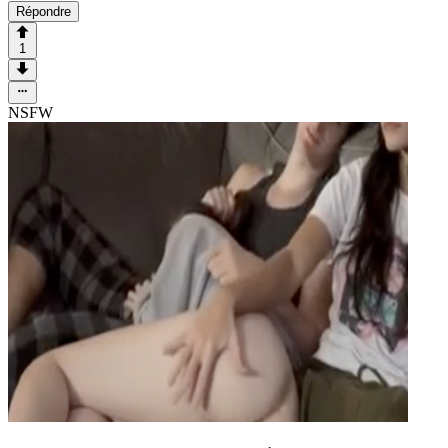
Répondre
1
NSFW