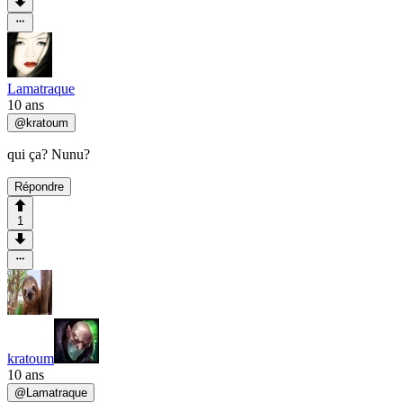
Lamatraque
10 ans
@
kratoum
qui ça? Nunu?
Répondre
1
kratoum
10 ans
@
Lamatraque