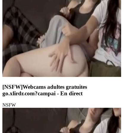
[NSFW]
Webcams adultes gratuites
go.xlirdr.com?campai
- En direct
NSFW