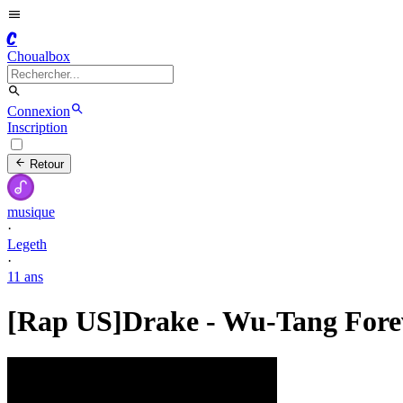
C
Choualbox
Connexion
Inscription
Retour
musique
·
Legeth
·
11 ans
[Rap US]Drake - Wu-Tang Fore