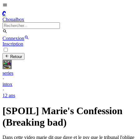
C
Choualbox
Connexion
Inscription
Retour
series
·
intox
·
12 ans
[SPOIL] Marie's Confession
(Breaking bad)
Dans cette video marie dit que dave et le psy que le tribunal l'oblige