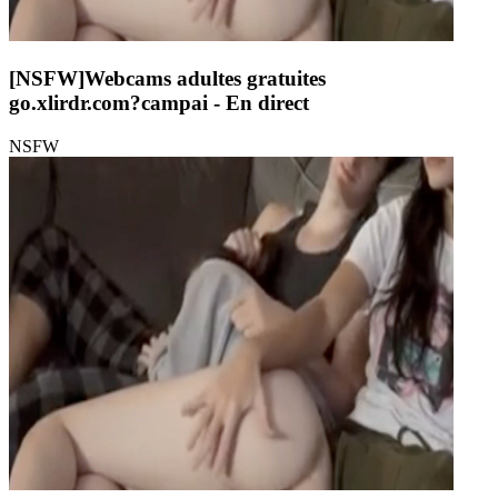
[NSFW]
Webcams adultes gratuites
go.xlirdr.com?campai
- En direct
NSFW