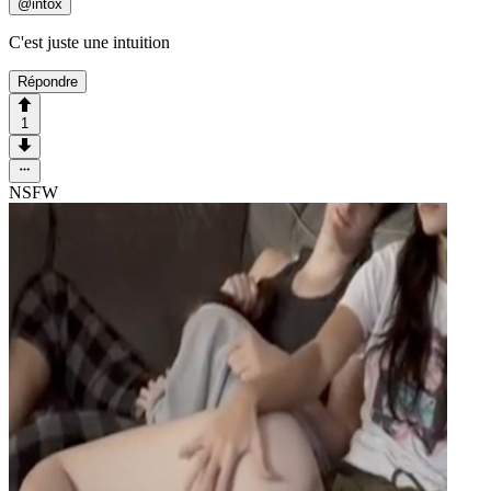
@
intox
C'est juste une intuition
Répondre
1
NSFW