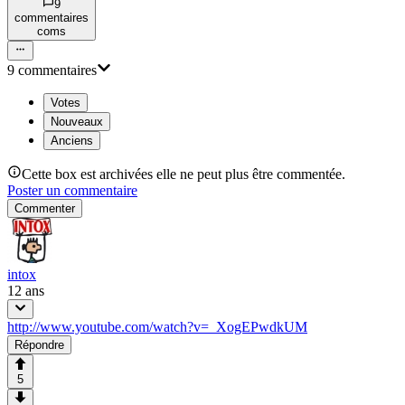
9
commentaire
s
com
s
9
commentaire
s
Votes
Nouveaux
Anciens
Cette box est archivées elle ne peut plus être commentée.
Poster un commentaire
Commenter
intox
12 ans
http://www.youtube.com/watch?v=_XogEPwdkUM
Répondre
5