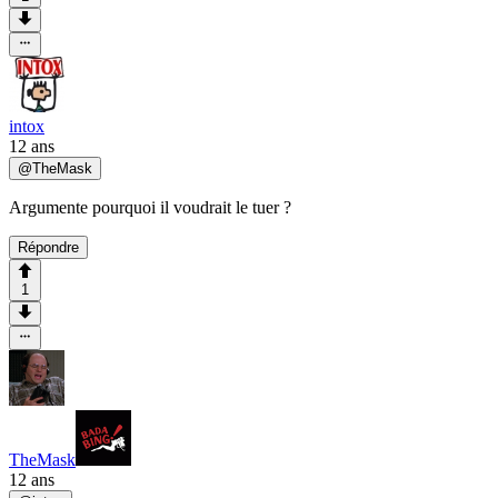
intox
12 ans
@
TheMask
Argumente pourquoi il voudrait le tuer ?
Répondre
1
TheMask
12 ans