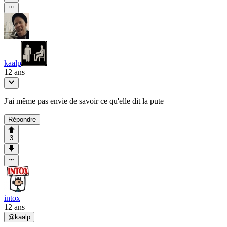
kaalp
12 ans
J'ai même pas envie de savoir ce qu'elle dit la pute
Répondre
3
intox
12 ans
@
kaalp