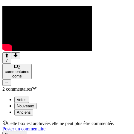
7
2
commentaire
s
com
s
2
commentaire
s
Votes
Nouveaux
Anciens
Cette box est archivées elle ne peut plus être commentée.
Poster un commentaire