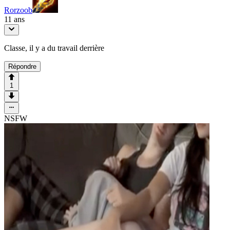
Rorzoob
11 ans
Classe, il y a du travail derrière
Répondre
1
NSFW