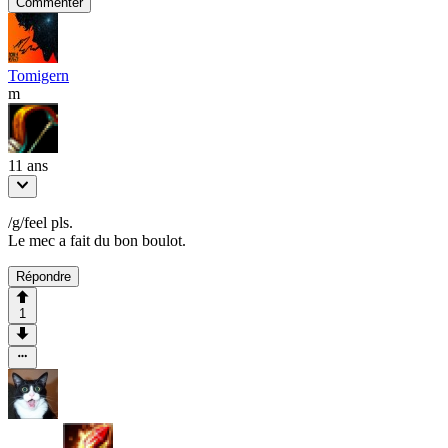
Commenter
Tomigern
m
11 ans
/g/feel pls.
Le mec a fait du bon boulot.
Répondre
1