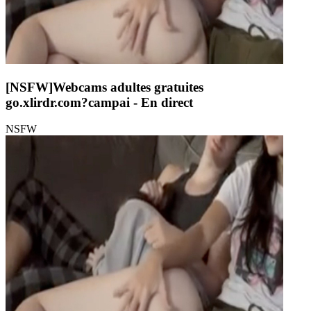
[NSFW]
Webcams adultes gratuites
go.xlirdr.com?campai
- En direct
NSFW