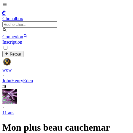
C
Choualbox
Connexion
Inscription
Retour
wow
·
JohnHenryEden
m
·
11 ans
Mon plus beau cauchemar