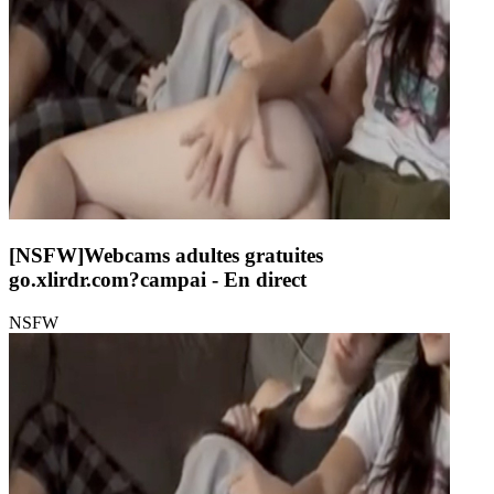
[NSFW]
Webcams adultes gratuites
go.xlirdr.com?campai
- En direct
NSFW