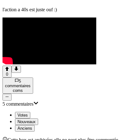
l'action a 40s est juste ouf :)
0
5
commentaire
s
com
s
5
commentaire
s
Votes
Nouveaux
Anciens
Cette box est archivées elle ne peut plus être commentée.