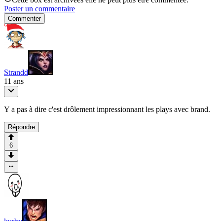
Poster un commentaire
Commenter
Strandd
11 ans
Y a pas à dire c'est drôlement impressionnant les plays avec brand.
Répondre
6