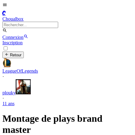
C
Choualbox
Connexion
Inscription
Retour
LeagueOfLegends
·
plouky
·
11 ans
Montage de plays brand
master