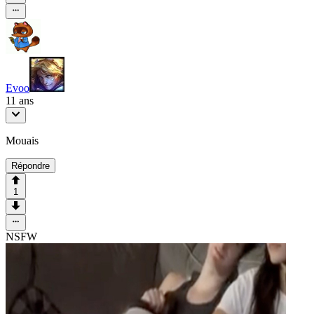
Evoo
11 ans
Mouais
Répondre
1
NSFW