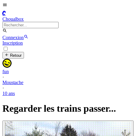
C
Choualbox
Connexion
Inscription
Retour
fun
·
Moustache
·
10 ans
Regarder les trains passer...