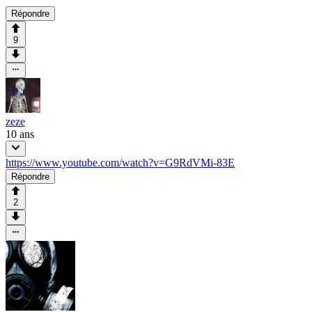
Répondre
9
zeze
10 ans
https://www.youtube.com/watch?v=G9RdVMi-83E
Répondre
2