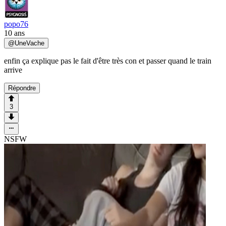
popo76
10 ans
@
UneVache
enfin ça explique pas le fait d'être très con et passer quand le train
arrive
Répondre
3
NSFW