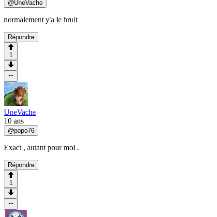
@
UneVache
normalement y'a le bruit
Répondre
1
UneVache
10 ans
@
popo76
Exact , autant pour moi .
Répondre
1