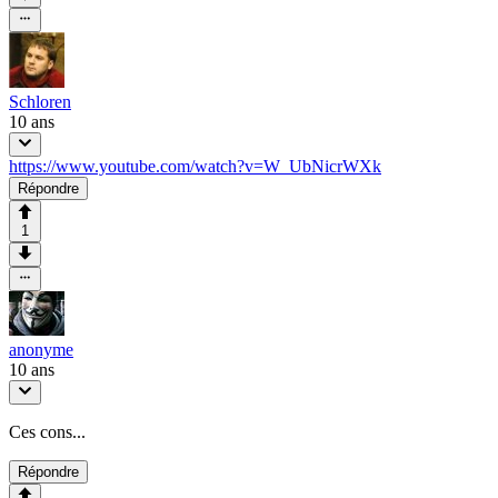
Schloren
10 ans
https://www.youtube.com/watch?v=W_UbNicrWXk
Répondre
1
anonyme
10 ans
Ces cons...
Répondre