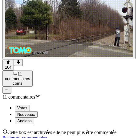
164
11
commentaire
s
com
s
11
commentaire
s
Votes
Nouveaux
Anciens
Cette box est archivées elle ne peut plus être commentée.
Poster un commentaire