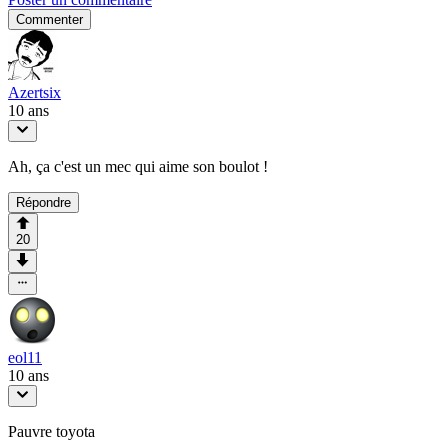
Commenter
Azertsix
10 ans
Ah, ça c'est un mec qui aime son boulot !
Répondre
20
eol11
10 ans
Pauvre toyota