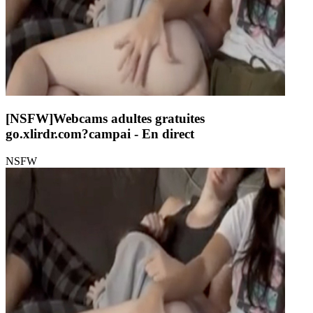
[NSFW]
Webcams adultes gratuites
go.xlirdr.com?campai
- En direct
NSFW