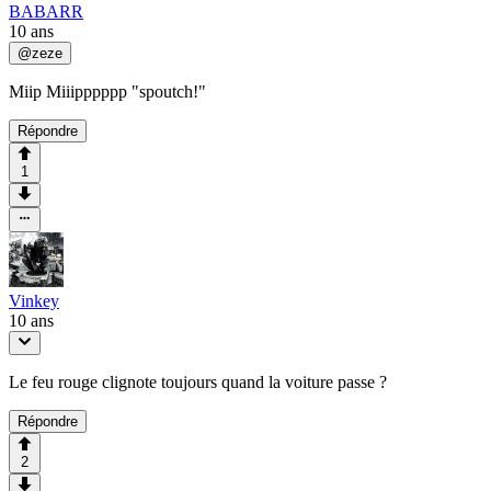
BABARR
10 ans
@
zeze
Miip Miiipppppp "spoutch!"
Répondre
1
Vinkey
10 ans
Le feu rouge clignote toujours quand la voiture passe ?
Répondre
2