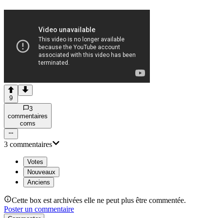
9
3
commentaire
s
com
s
3
commentaire
s
Votes
Nouveaux
Anciens
Cette box est archivées elle ne peut plus être commentée.
Poster un commentaire