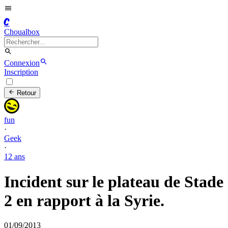
C
Choualbox
Connexion
Inscription
Retour
fun
·
Geek
·
12 ans
Incident sur le plateau de Stade
2 en rapport à la Syrie.
01/09/2013