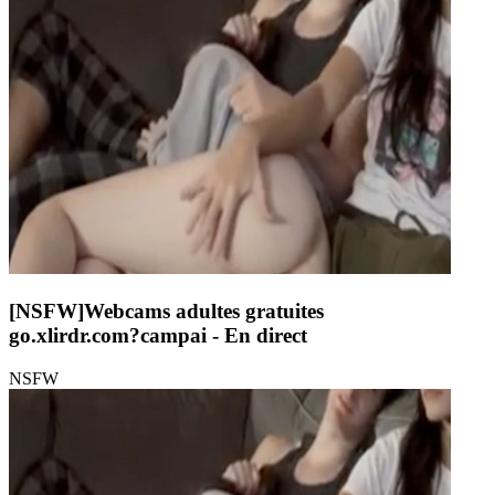
[NSFW]
Webcams adultes gratuites
go.xlirdr.com?campai
- En direct
NSFW