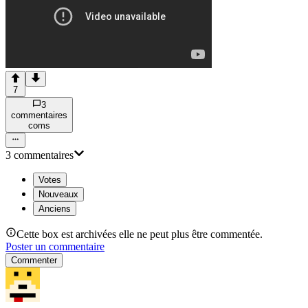
7
3
commentaire
s
com
s
3
commentaire
s
Votes
Nouveaux
Anciens
Cette box est archivées elle ne peut plus être commentée.
Poster un commentaire
Commenter