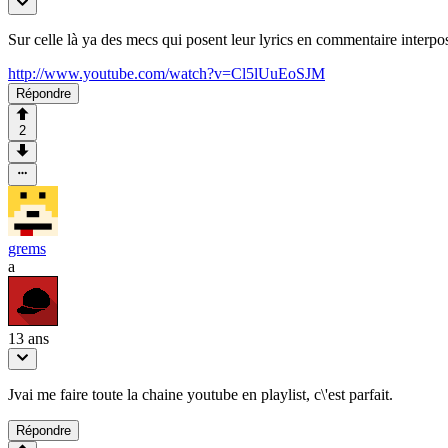
Sur celle là ya des mecs qui posent leur lyrics en commentaire interpo
http://www.youtube.com/watch?v=Cl5lUuEoSJM
Répondre
2
grems
a
13 ans
Jvai me faire toute la chaine youtube en playlist, c\'est parfait.
Répondre