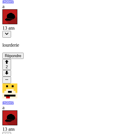
grems
a
13 ans
lourderie
Répondre
2
grems
a
13 ans