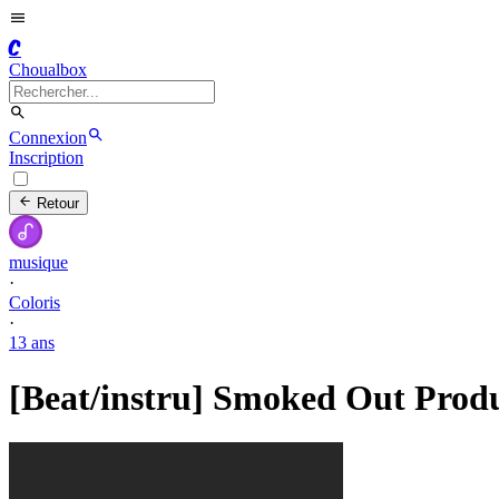
C
Choualbox
Connexion
Inscription
Retour
musique
·
Coloris
·
13 ans
[Beat/instru] Smoked Out Produ