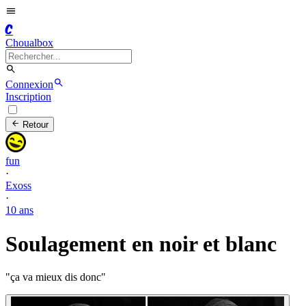
C
Choualbox
Connexion
Inscription
Retour
fun
·
Exoss
·
10 ans
Soulagement en noir et blanc
"ça va mieux dis donc"