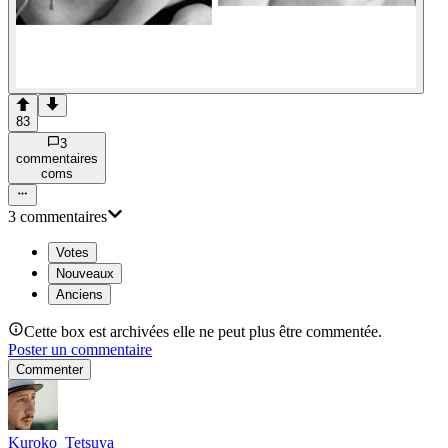
83
3
commentaire
s
com
s
3
commentaire
s
Votes
Nouveaux
Anciens
Cette box est archivées elle ne peut plus être commentée.
Poster un commentaire
Commenter
Kuroko_Tetsuya