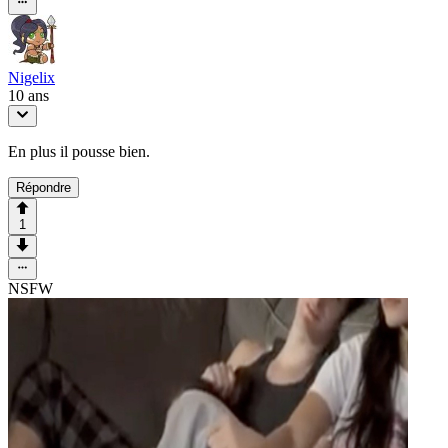
Nigelix
10 ans
En plus il pousse bien.
Répondre
1
NSFW