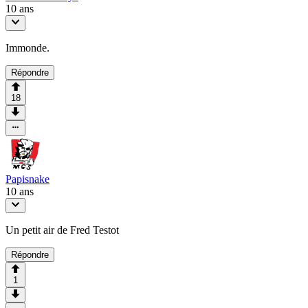
10 ans
Immonde.
Répondre
18
Papisnake
10 ans
Un petit air de Fred Testot
Répondre
1