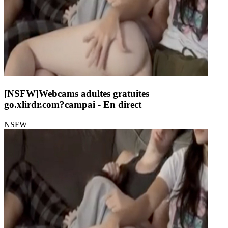
[NSFW]
Webcams adultes gratuites
go.xlirdr.com?campai
- En direct
NSFW