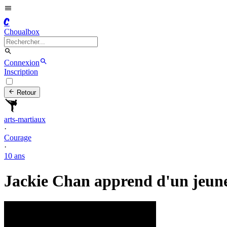
C
Choualbox
Connexion
Inscription
Retour
arts-martiaux
·
Courage
·
10 ans
Jackie Chan apprend d'un jeun