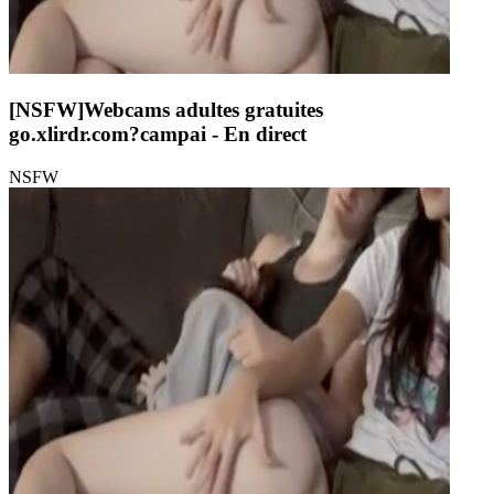
[NSFW]
Webcams adultes gratuites
go.xlirdr.com?campai
- En direct
NSFW