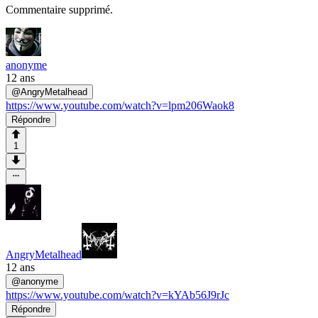
Commentaire supprimé.
anonyme
12 ans
@
AngryMetalhead
https://www.youtube.com/watch?v=lpm206Waok8
Répondre
1
AngryMetalhead
12 ans
@
anonyme
https://www.youtube.com/watch?v=kYAb56J9rJc
Répondre