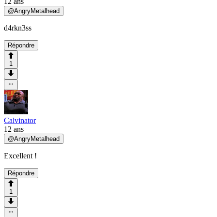
12 ans
@
AngryMetalhead
d4rkn3ss
Répondre
1
Calvinator
12 ans
@
AngryMetalhead
Excellent !
Répondre
1