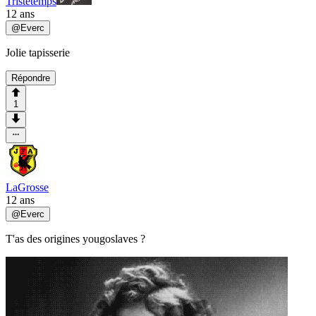
Tristetemps
12 ans
@
Everc
Jolie tapisserie
Répondre
1
LaGrosse
12 ans
@
Everc
T'as des origines yougoslaves ?