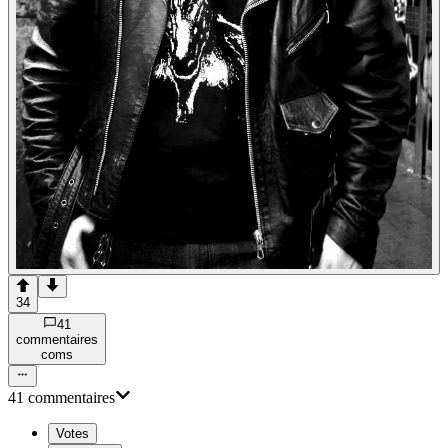
34
41
commentaire
s
com
s
41
commentaire
s
Votes