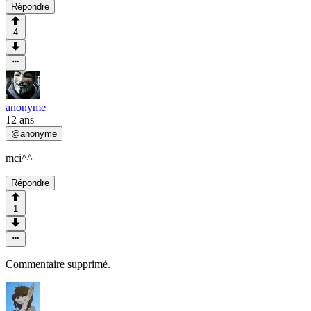
Répondre
4
anonyme
12 ans
@
anonyme
mci^^
Répondre
1
Commentaire supprimé.