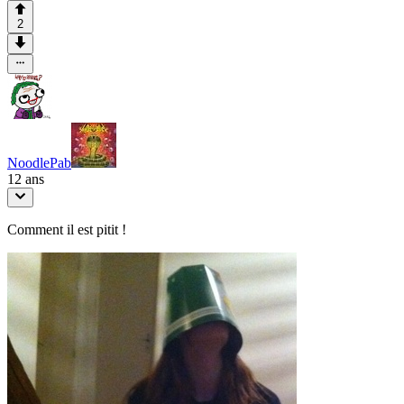
2
NoodlePab
12 ans
Comment il est pitit !