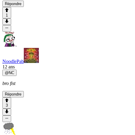
Répondre
1
NoodlePab
12 ans
@
NC
bro fist
Répondre
3