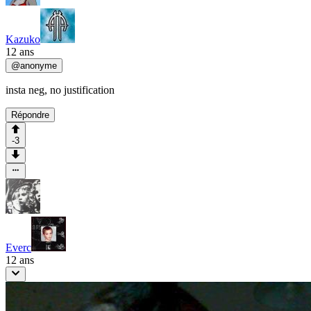
Kazuko
12 ans
@
anonyme
insta neg, no justification
Répondre
-3
Everc
12 ans