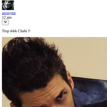
anonyme
12 ans
Trop d4rk Chabi !!