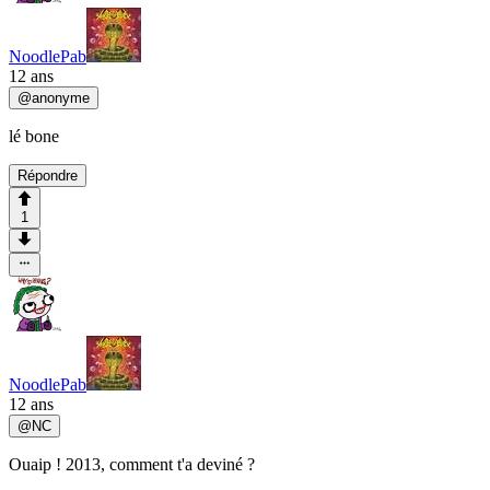
NoodlePab
12 ans
@
anonyme
lé bone
Répondre
1
NoodlePab
12 ans
@
NC
Ouaip ! 2013, comment t'a deviné ?