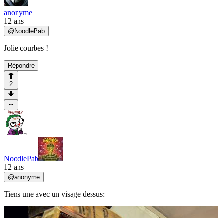
anonyme
12 ans
@
NoodlePab
Jolie courbes !
Répondre
2
NoodlePab
12 ans
@
anonyme
Tiens une avec un visage dessus: