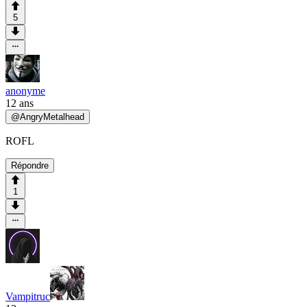
5
anonyme
12 ans
@
AngryMetalhead
ROFL
Répondre
1
Vampitruc