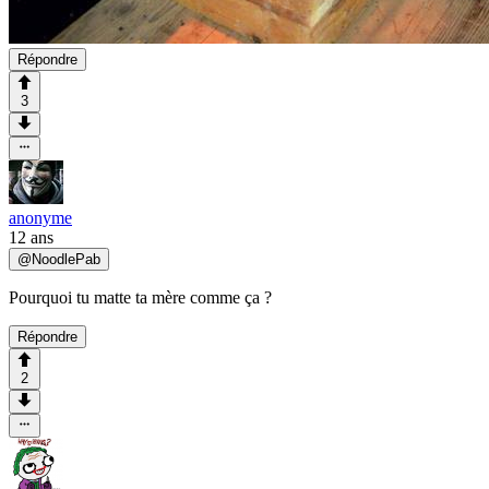
Répondre
3
anonyme
12 ans
@
NoodlePab
Pourquoi tu matte ta mère comme ça ?
Répondre
2