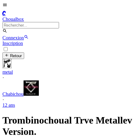
C
Choualbox
Connexion
Inscription
Retour
metal
·
Chabichou
·
12 ans
Trombinochoual Trve Metallev
Version.