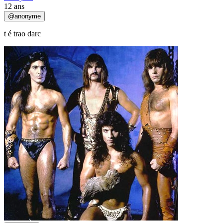
12 ans
@
anonyme
t é trao darc