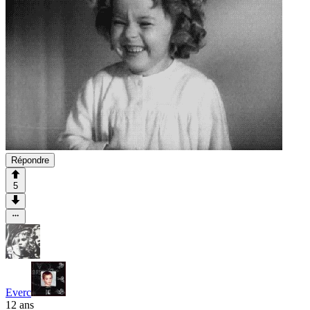
Répondre
5
Everc
12 ans