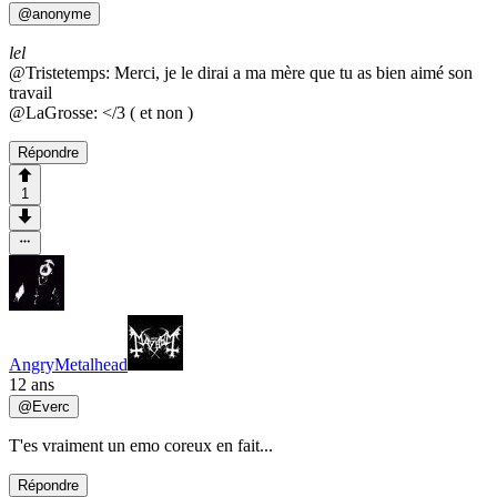
@
anonyme
lel
@Tristetemps: Merci, je le dirai a ma mère que tu as bien aimé son
travail
@LaGrosse: </3 ( et non )
Répondre
1
AngryMetalhead
12 ans
@
Everc
T'es vraiment un emo coreux en fait...
Répondre