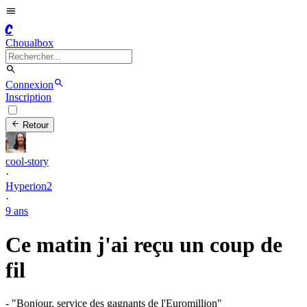
C
Choualbox
Connexion
Inscription
Retour
cool-story
·
Hyperion2
·
9 ans
Ce matin j'ai reçu un coup de
fil
- "Bonjour, service des gagnants de l'Euromillion"