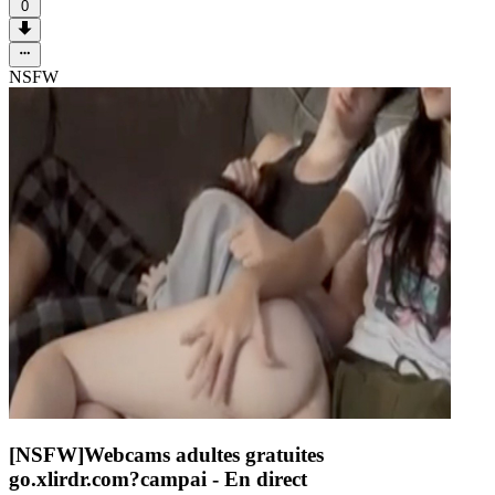
0
NSFW
[NSFW]
Webcams adultes gratuites
go.xlirdr.com?campai
- En direct