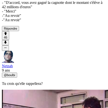
- "D'accord, vous avez gagné la cagnotte dont le montant s'élève à
42 millions d'euros"
- "Merci"
-"Au revoir"
-"Au revoir"
Répondre
46
Netzah
9 ans
@
boulbi
Tu crois qu'elle rappellera?