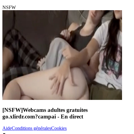
NSFW
[NSFW]
Webcams adultes gratuites
go.xlirdr.com?campai
- En direct
Aide
Conditions générales
Cookies