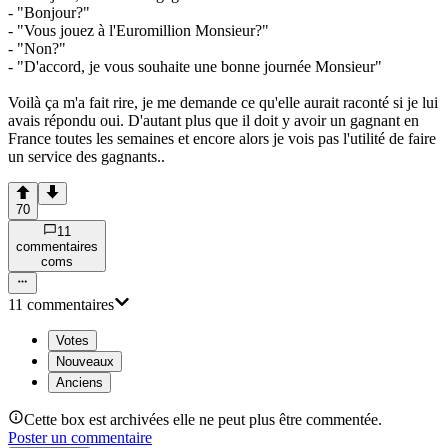
- "Bonjour?"
- "Vous jouez à l'Euromillion Monsieur?"
- "Non?"
- "D'accord, je vous souhaite une bonne journée Monsieur"
Voilà ça m'a fait rire, je me demande ce qu'elle aurait raconté si je lui
avais répondu oui. D'autant plus que il doit y avoir un gagnant en
France toutes les semaines et encore alors je vois pas l'utilité de faire
un service des gagnants..
70
11
commentaire
s
com
s
11
commentaire
s
Votes
Nouveaux
Anciens
Cette box est archivées elle ne peut plus être commentée.
Poster un commentaire