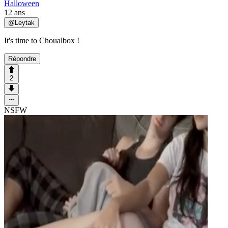
Halloween
12 ans
@
Leytak
It's time to Choualbox !
Répondre
2
NSFW