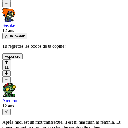
Sasuke
12 ans
@
Halloween
Tu regrettes les boobs de ta copine?
Répondre
11
Amumu
12 ans
Après-midi est un mot transsexuel il est ni masculin ni féminin. Et
quand on sait pas un truc on cherche sur google putain