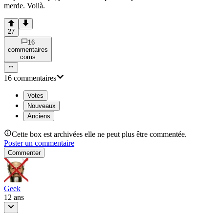
merde. Voilà.
27
16
commentaire
s
com
s
16
commentaire
s
Votes
Nouveaux
Anciens
Cette box est archivées elle ne peut plus être commentée.
Poster un commentaire
Commenter
Geek
12 ans