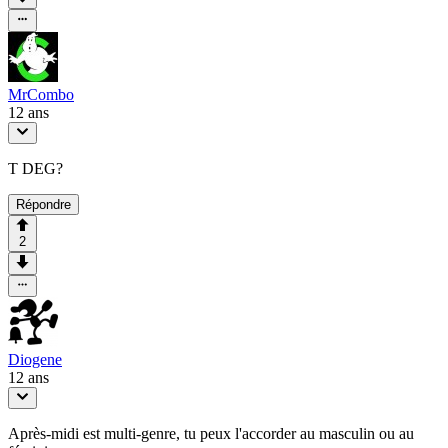
MrCombo
12 ans
T DEG?
Répondre
2
Diogene
12 ans
Après-midi est multi-genre, tu peux l'accorder au masculin ou au