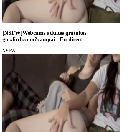
[NSFW]
Webcams adultes gratuites
go.xlirdr.com?campai
- En direct
NSFW