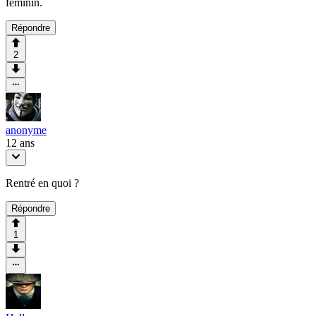
féminin.
Répondre
2
anonyme
12 ans
Rentré en quoi ?
Répondre
1