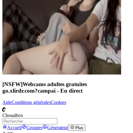
[NSFW]
Webcams adultes gratuites
go.xlirdr.com?campai
- En direct
Aide
Conditions générales
Cookies
C
Choualbox
Accueil
Groupes
Génerateur
Plus