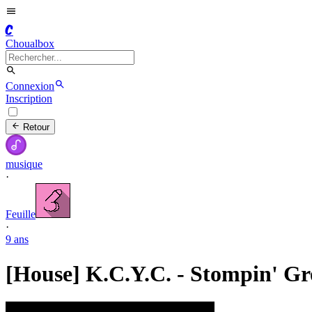
C
Choualbox
Connexion
Inscription
Retour
musique
·
Feuille
·
9 ans
[House] K.C.Y.C. - Stompin' Gr