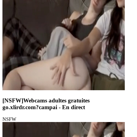
[NSFW]
Webcams adultes gratuites
go.xlirdr.com?campai
- En direct
NSFW