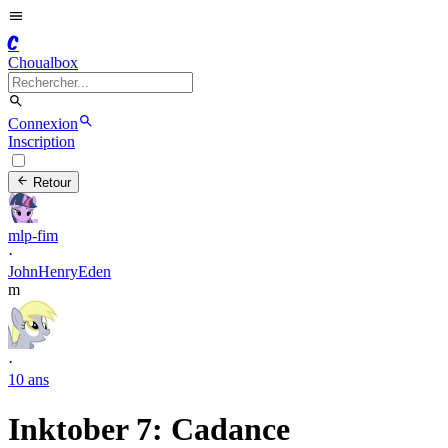
C
Choualbox
Connexion
Inscription
Retour
mlp-fim
·
JohnHenryEden
m
·
10 ans
Inktober 7: Cadance