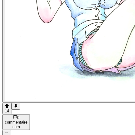
14
0
commentaire
com