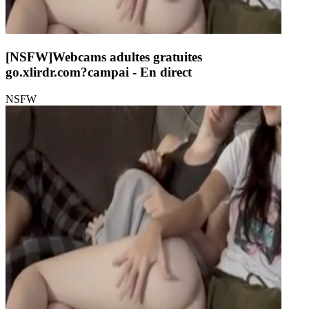
[NSFW]
Webcams adultes gratuites
go.xlirdr.com?campai
- En direct
NSFW