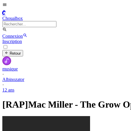
C
Choualbox
Connexion
Inscription
Retour
musique
·
Albinozator
·
12 ans
[RAP]Mac Miller - The Grow O