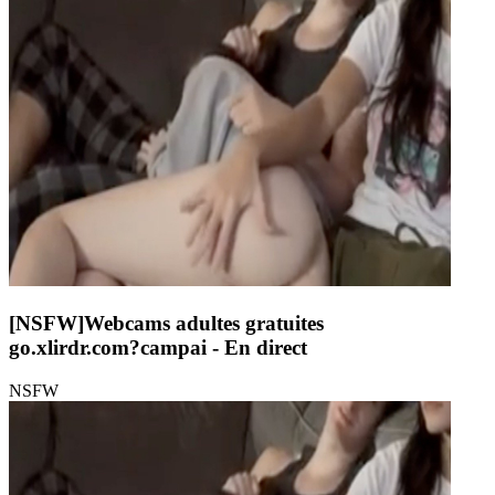
[NSFW]
Webcams adultes gratuites
go.xlirdr.com?campai
- En direct
NSFW