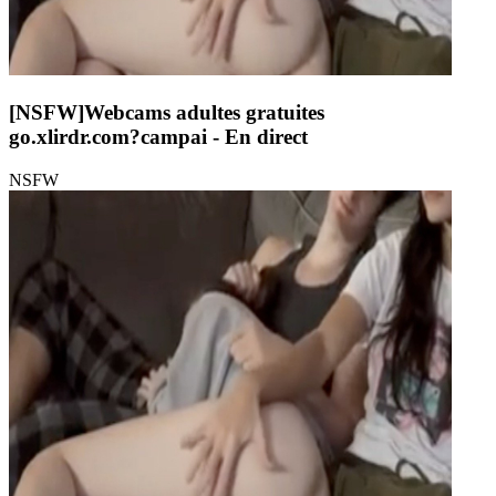
[NSFW]
Webcams adultes gratuites
go.xlirdr.com?campai
- En direct
NSFW