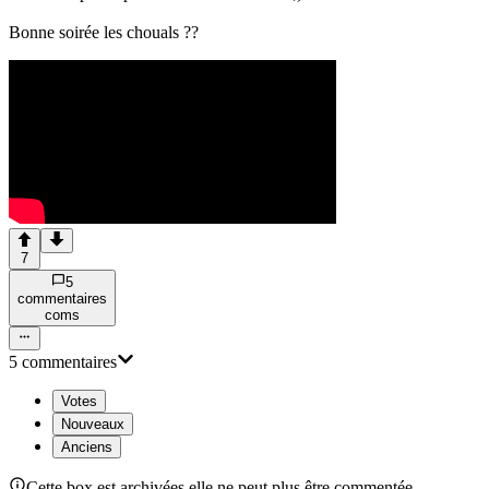
Bonne soirée les chouals ??
7
5
commentaire
s
com
s
5
commentaire
s
Votes
Nouveaux
Anciens
Cette box est archivées elle ne peut plus être commentée.