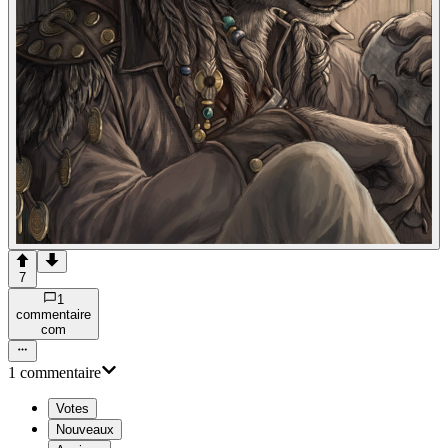
7
1
commentaire
com
1
commentaire
Votes
Nouveaux