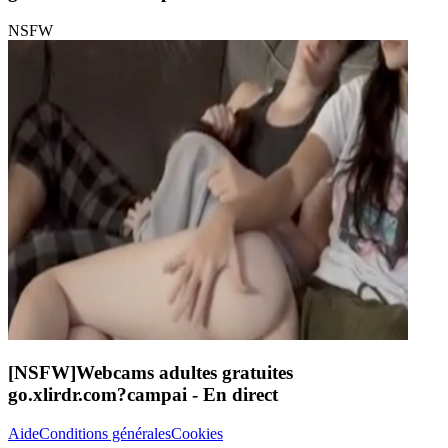
NSFW
[NSFW]
Webcams adultes gratuites
go.xlirdr.com?campai
- En direct
Aide
Conditions générales
Cookies