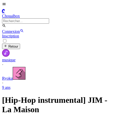
C
Choualbox
Connexion
Inscription
Retour
musique
·
Ryoku
·
9 ans
[Hip-Hop instrumental] JIM -
La Maison