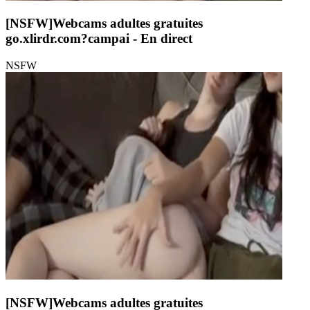
[NSFW]
Webcams adultes gratuites
go.xlirdr.com?campai
- En direct
NSFW
[NSFW]
Webcams adultes gratuites