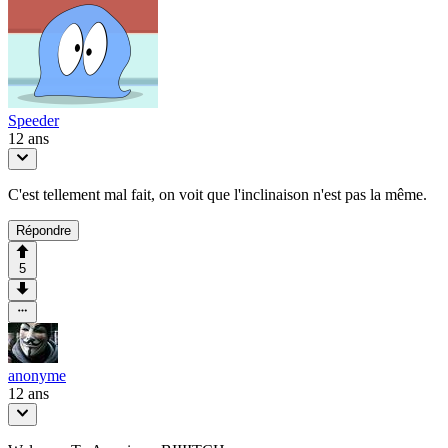
Speeder
12 ans
C'est tellement mal fait, on voit que l'inclinaison n'est pas la même.
Répondre
5
anonyme
12 ans