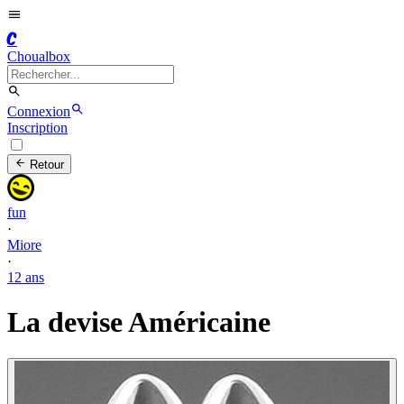
C
Choualbox
Connexion
Inscription
Retour
fun
·
Miore
·
12 ans
La devise Américaine