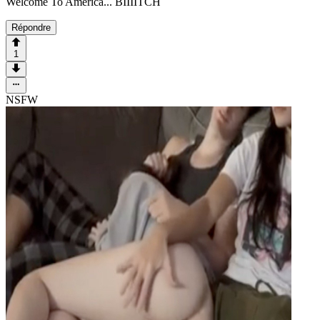
Welcome To America... BIIIITCH
Répondre
1
NSFW