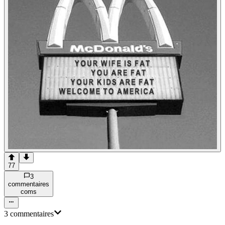
77
3
commentaire
s
com
s
3
commentaire
s