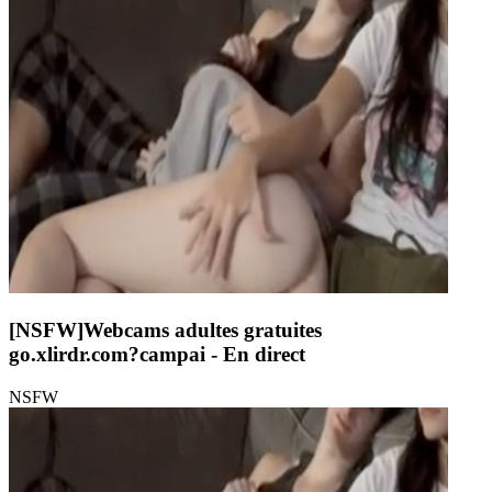
[NSFW]
Webcams adultes gratuites
go.xlirdr.com?campai
- En direct
NSFW