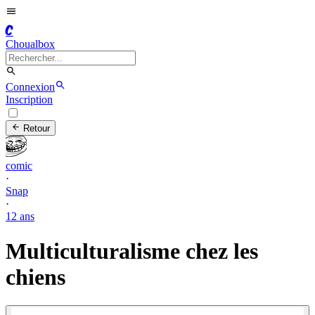
C
Choualbox
Connexion
Inscription
Retour
comic
·
Snap
·
12 ans
Multiculturalisme chez les
chiens