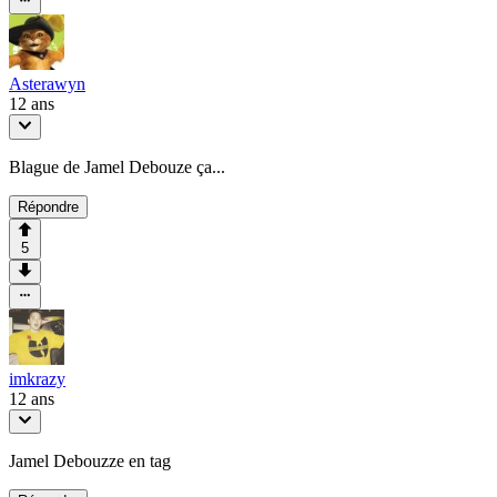
Asterawyn
12 ans
Blague de Jamel Debouze ça...
Répondre
5
imkrazy
12 ans
Jamel Debouzze en tag