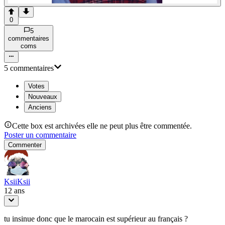
0
5
commentaire
s
com
s
5
commentaire
s
Votes
Nouveaux
Anciens
Cette box est archivées elle ne peut plus être commentée.
Poster un commentaire
Commenter
KsiiKsii
12 ans
tu insinue donc que le marocain est supérieur au français ?