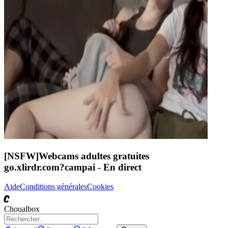
[NSFW]
Webcams adultes gratuites
go.xlirdr.com?campai
- En direct
Aide
Conditions générales
Cookies
C
Choualbox