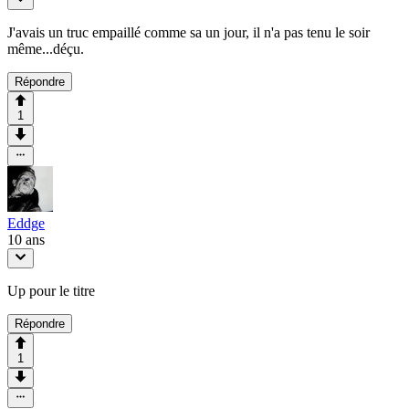
J'avais un truc empaillé comme sa un jour, il n'a pas tenu le soir
même...déçu.
Répondre
1
Eddge
10 ans
Up pour le titre
Répondre
1