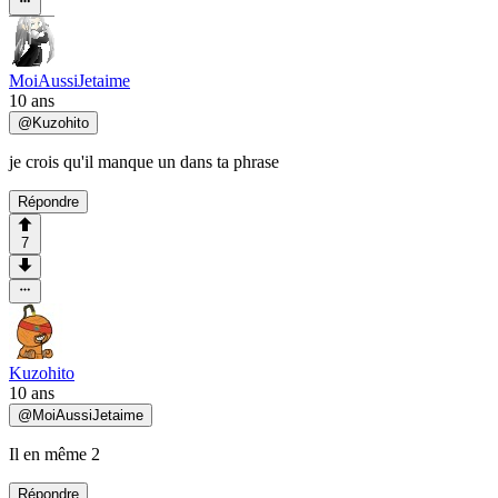
MoiAussiJetaime
10 ans
@
Kuzohito
je crois qu'il manque un dans ta phrase
Répondre
7
Kuzohito
10 ans
@
MoiAussiJetaime
Il en même 2
Répondre