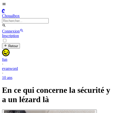
C
Choualbox
Connexion
Inscription
Retour
fun
·
evanword
·
10 ans
En ce qui concerne la sécurité y
a un lézard là