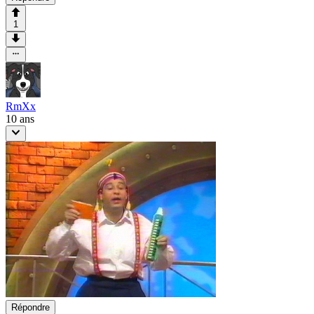
1
RmXx
10 ans
Répondre