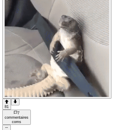
81
7
commentaire
s
com
s