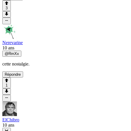
3
Nerevarine
10 ans
@
RmXx
cette nostalgie.
Répondre
1
ElChibro
10 ans