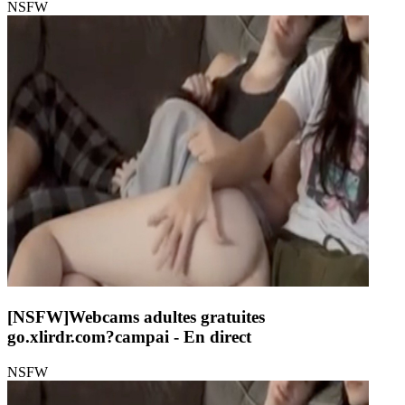
NSFW
[NSFW]
Webcams adultes gratuites
go.xlirdr.com?campai
- En direct
NSFW