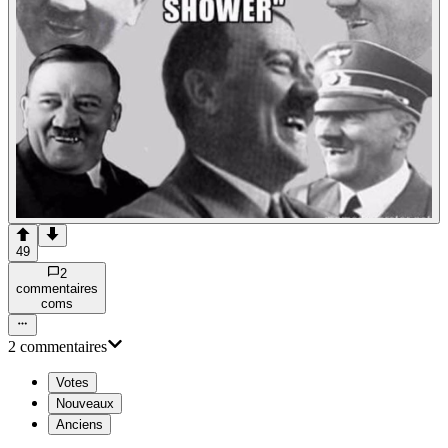
49
2
commentaire
s
com
s
2
commentaire
s
Votes
Nouveaux
Anciens