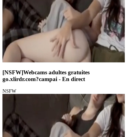
[NSFW]
Webcams adultes gratuites
go.xlirdr.com?campai
- En direct
NSFW