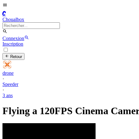
C
Choualbox
Connexion
Inscription
Retour
drone
·
Speeder
·
3 ans
Flying a 120FPS Cinema Camer