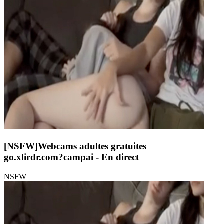
[NSFW]
Webcams adultes gratuites
go.xlirdr.com?campai
- En direct
NSFW