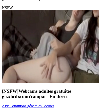
NSFW
[NSFW]
Webcams adultes gratuites
go.xlirdr.com?campai
- En direct
Aide
Conditions générales
Cookies