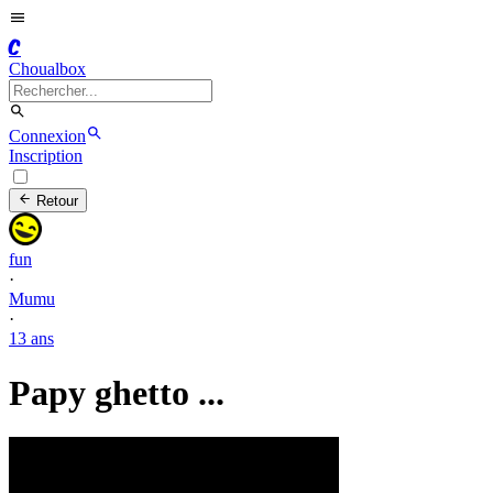
C
Choualbox
Connexion
Inscription
Retour
fun
·
Mumu
·
13 ans
Papy ghetto ...