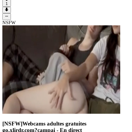
1
NSFW
[NSFW]
Webcams adultes gratuites
go.xlirdr.com?campai
- En direct