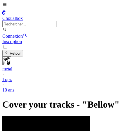
C
Choualbox
Connexion
Inscription
Retour
metal
·
Topz
·
10 ans
Cover your tracks - "Bellow"