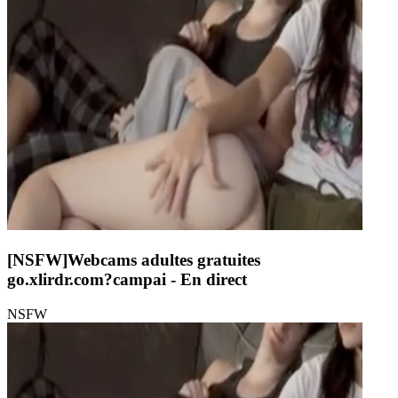
[NSFW]
Webcams adultes gratuites
go.xlirdr.com?campai
- En direct
NSFW