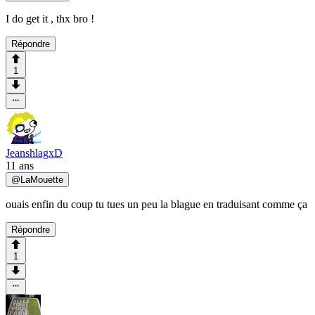
I do get it , thx bro !
Répondre
1
JeanshlagxD
11 ans
@
LaMouette
ouais enfin du coup tu tues un peu la blague en traduisant comme ça
Répondre
1