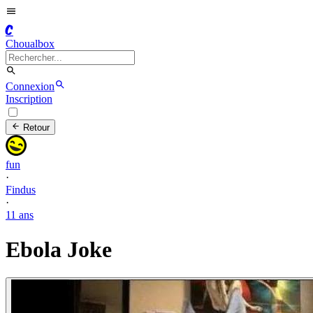
C
Choualbox
Connexion
Inscription
Retour
fun
·
Findus
·
11 ans
Ebola Joke