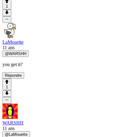
1
LaMouette
11 ans
@
WARSHH
you get it?
Répondre
1
WARSHH
11 ans
@
LaMouette