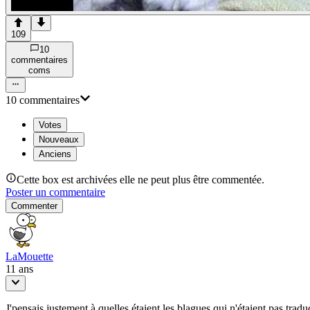
109
10
commentaire
s
com
s
10
commentaire
s
Votes
Nouveaux
Anciens
Cette box est archivées elle ne peut plus être commentée.
Poster un commentaire
Commenter
LaMouette
11 ans
J'pensais justement à quelles étaient les blagues qui n'étaient pas tradu