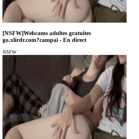
[NSFW]
Webcams adultes gratuites
go.xlirdr.com?campai
- En direct
NSFW