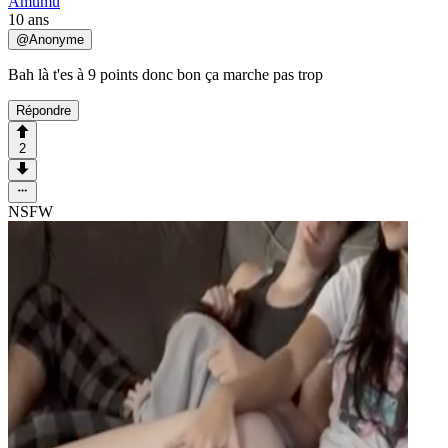
Amumu
10 ans
@
Anonyme
Bah là t'es à 9 points donc bon ça marche pas trop
Répondre
2
NSFW