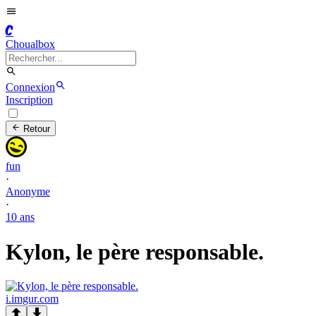
C
Choualbox
Connexion
Inscription
Retour
fun
·
Anonyme
·
10 ans
Kylon, le père responsable.
i.imgur.com