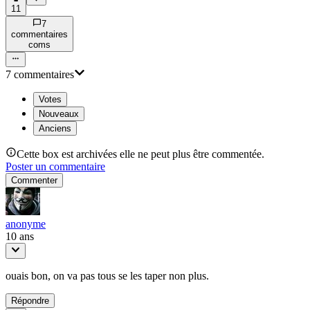
11
7
commentaire
s
com
s
7
commentaire
s
Votes
Nouveaux
Anciens
Cette box est archivées elle ne peut plus être commentée.
Poster un commentaire
Commenter
anonyme
10 ans
ouais bon, on va pas tous se les taper non plus.
Répondre