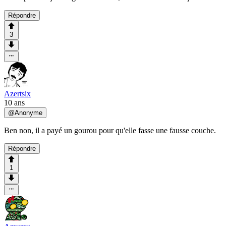
Répondre
3
Azertsix
10 ans
@
Anonyme
Ben non, il a payé un gourou pour qu'elle fasse une fausse couche.
Répondre
1