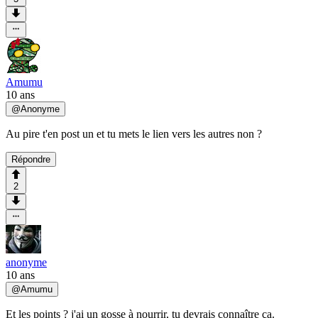
Amumu
10 ans
@
Anonyme
Au pire t'en post un et tu mets le lien vers les autres non ?
Répondre
2
anonyme
10 ans
@
Amumu
Et les points ? j'ai un gosse à nourrir, tu devrais connaître ça.