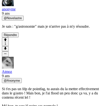
anonyme
9 ans
@
NoveIastre
Je sais : "g/astronomie" mais je n'arrive pas à m'y résoudre.
Répondre
1
Atmoz
9 ans
@
Anonyme
Si t'es pas un fdp de pointfag, tu aurais du la mettre effectivement
dans le g/astro ! Mais bon, je l'ai flood un peu donc ça va, y a du
contenu récent lel !
Mé bon, tu veu lé poins ses normale !