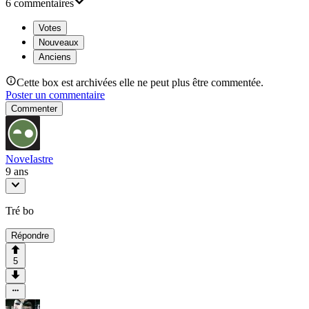
6
commentaire
s
Votes
Nouveaux
Anciens
Cette box est archivées elle ne peut plus être commentée.
Poster un commentaire
Commenter
NoveIastre
9 ans
Tré bo
Répondre
5