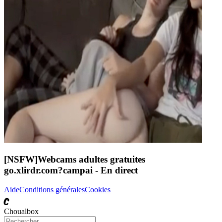
[NSFW]
Webcams adultes gratuites
go.xlirdr.com?campai
- En direct
Aide
Conditions générales
Cookies
C
Choualbox