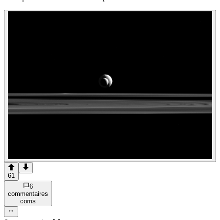
61
6
commentaire
s
com
s