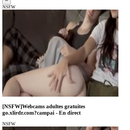
NSFW
[NSFW]
Webcams adultes gratuites
go.xlirdr.com?campai
- En direct
NSFW