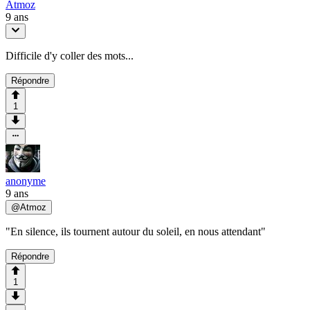
Atmoz
9 ans
Difficile d'y coller des mots...
Répondre
1
anonyme
9 ans
@
Atmoz
"En silence, ils tournent autour du soleil, en nous attendant"
Répondre
1