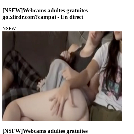
[NSFW]
Webcams adultes gratuites
go.xlirdr.com?campai
- En direct
NSFW
[NSFW]
Webcams adultes gratuites