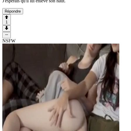
J'espérais qu'il lui enlève son haut.
Répondre
1
NSFW