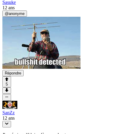
Sasuke
12 ans
@
anonyme
Répondre
5
SanZz
12 ans