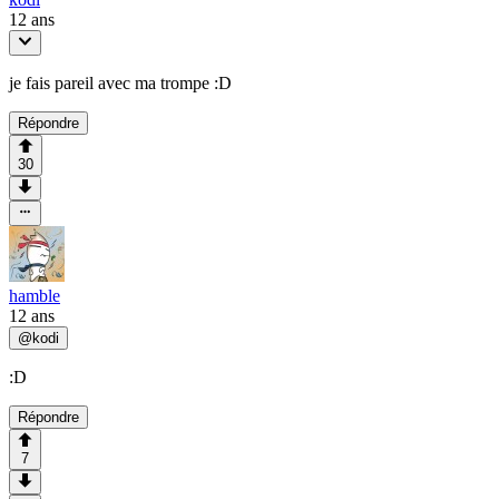
12 ans
je fais pareil avec ma trompe :D
Répondre
30
hamble
12 ans
@
kodi
:D
Répondre
7