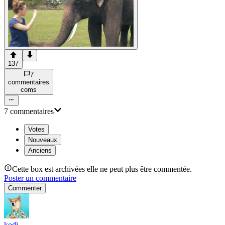
137
7
commentaire
s
com
s
7
commentaire
s
Votes
Nouveaux
Anciens
Cette box est archivées elle ne peut plus être commentée.
Poster un commentaire
Commenter
kodi