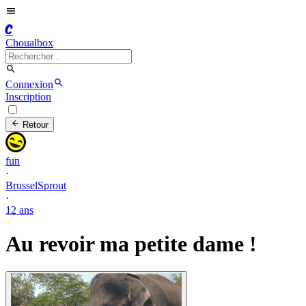
C
Choualbox
Connexion
Inscription
Retour
fun
·
BrusselSprout
·
12 ans
Au revoir ma petite dame !