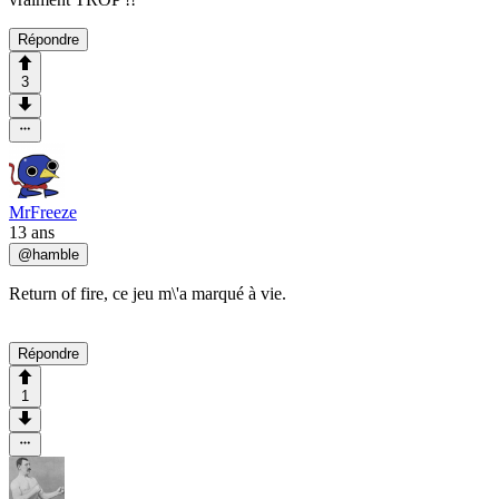
Répondre
3
MrFreeze
13 ans
@
hamble
Return of fire, ce jeu m\'a marqué à vie.
Répondre
1