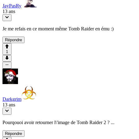
JayPasRy
13 ans
Je me refais en ce moment même Tomb Raider en ému :)
Répondre
1
Darkgrim
13 ans
Pourqouoi avoir retourner l\'image de Tomb Raider 2 ? ...
Répondre