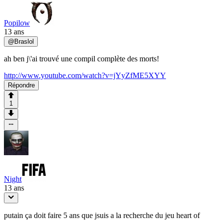
Popilow
13 ans
@
Braslol
ah ben j\'ai trouvé une compil complète des morts!
http://www.youtube.com/watch?v=jYyZfME5XYY
Répondre
1
Night
13 ans
putain ça doit faire 5 ans que jsuis a la recherche du jeu heart of