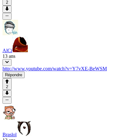
2
AlCi
13 ans
http://www.youtube.com/watch?v=Y7vXE-BeWSM
Répondre
2
Braslol