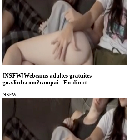
[NSFW]
Webcams adultes gratuites
go.xlirdr.com?campai
- En direct
NSFW