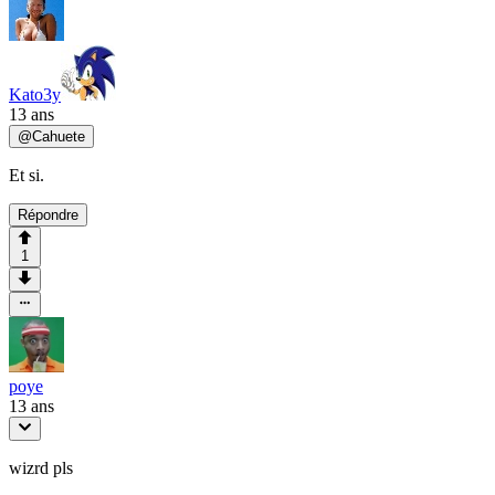
Kato3y
13 ans
@
Cahuete
Et si.
Répondre
1
poye
13 ans
wizrd pls