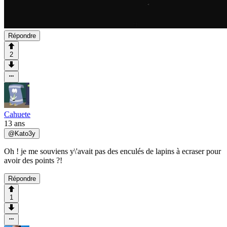
Répondre
2
Cahuete
13 ans
@
Kato3y
Oh ! je me souviens y\'avait pas des enculés de lapins à ecraser pour
avoir des points ?!
Répondre
1