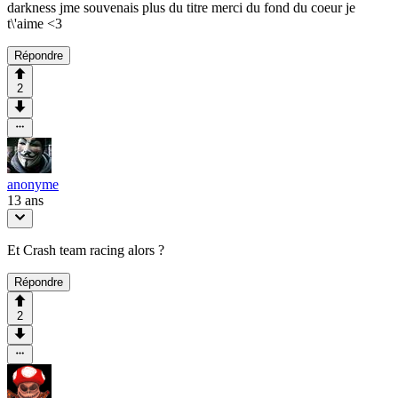
darkness jme souvenais plus du titre merci du fond du coeur je
t\'aime <3
Répondre
2
anonyme
13 ans
Et Crash team racing alors ?
Répondre
2