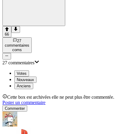
66
27
commentaire
s
com
s
27
commentaire
s
Votes
Nouveaux
Anciens
Cette box est archivées elle ne peut plus être commentée.
Poster un commentaire
Commenter