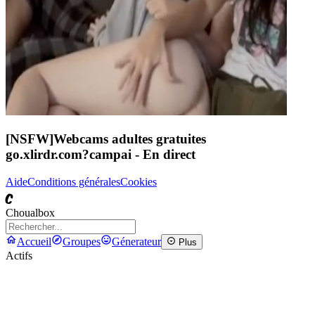
[NSFW]
Webcams adultes gratuites
go.xlirdr.com?campai
- En direct
Aide
Conditions générales
Cookies
C
Choualbox
Accueil
Groupes
Génerateur
Plus
Actifs