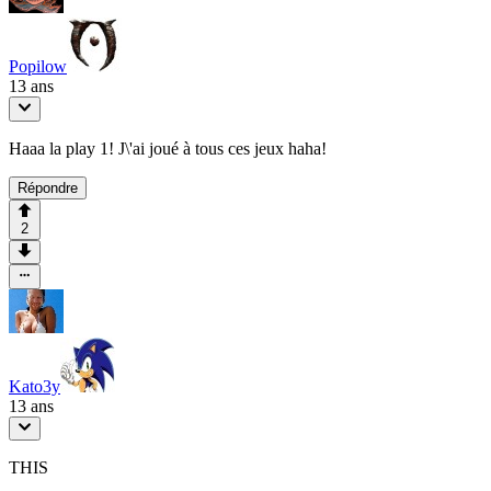
Popilow
13 ans
Haaa la play 1! J\'ai joué à tous ces jeux haha!
Répondre
2
Kato3y
13 ans
THIS