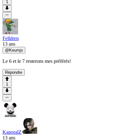
1
Felldren
13 ans
@
Keumjo
Le 6 et le 7 resterons mes préférés!
Répondre
1
KaporalZ
13 ans