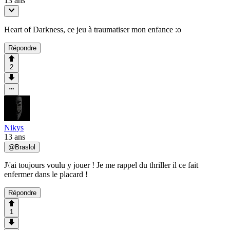
13 ans
Heart of Darkness, ce jeu à traumatiser mon enfance :o
Répondre
2
Nikys
13 ans
@
Braslol
J\'ai toujours voulu y jouer ! Je me rappel du thriller il ce fait
enfermer dans le placard !
Répondre
1