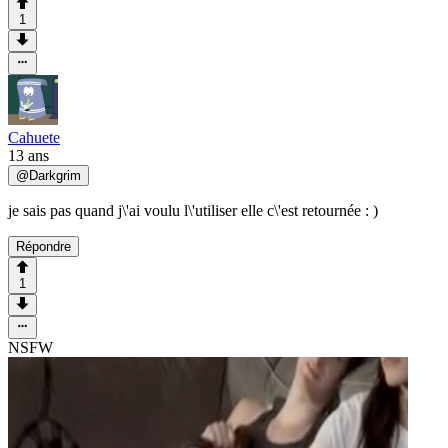
1
Cahuete
13 ans
@
Darkgrim
je sais pas quand j\'ai voulu l\'utiliser elle c\'est retournée : )
Répondre
1
NSFW