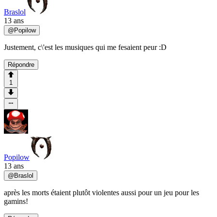
Braslol
13 ans
@
Popilow
Justement, c\'est les musiques qui me fesaient peur :D
Répondre
1
Popilow
13 ans
@
Braslol
après les morts étaient plutôt violentes aussi pour un jeu pour les
gamins!