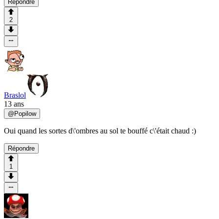
Répondre
2
Braslol
13 ans
@
Popilow
Oui quand les sortes d\'ombres au sol te bouffé c\'était chaud :)
Répondre
1