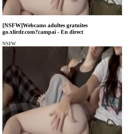
[NSFW]
Webcams adultes gratuites
go.xlirdr.com?campai
- En direct
NSFW