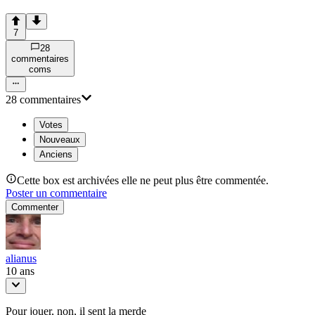
7
28
commentaire
s
com
s
28
commentaire
s
Votes
Nouveaux
Anciens
Cette box est archivées elle ne peut plus être commentée.
Poster un commentaire
Commenter
alianus
10 ans
Pour jouer, non, il sent la merde