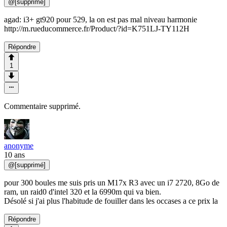
@
[supprimé]
agad: i3+ gt920 pour 529, la on est pas mal niveau harmonie
http://m.rueducommerce.fr/Product/?id=K751LJ-TY112H
Répondre
1
Commentaire supprimé.
anonyme
10 ans
@
[supprimé]
pour 300 boules me suis pris un M17x R3 avec un i7 2720, 8Go de
ram, un raid0 d'intel 320 et la 6990m qui va bien.
Désolé si j'ai plus l'habitude de fouiller dans les occases a ce prix la
Répondre