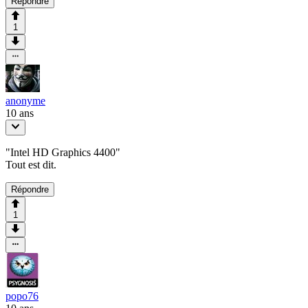
Répondre
1
anonyme
10 ans
"Intel HD Graphics 4400"
Tout est dit.
Répondre
1
popo76