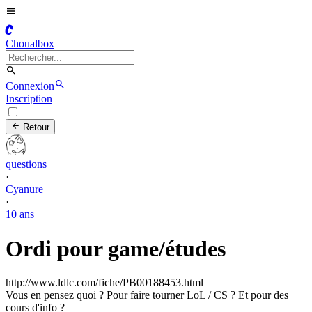
C
Choualbox
Connexion
Inscription
Retour
questions
·
Cyanure
·
10 ans
Ordi pour game/études
http://www.ldlc.com/fiche/PB00188453.html
Vous en pensez quoi ? Pour faire tourner LoL / CS ? Et pour des
cours d'info ?