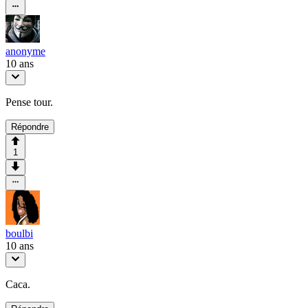
anonyme
10 ans
Pense tour.
Répondre
1
boulbi
10 ans
Caca.