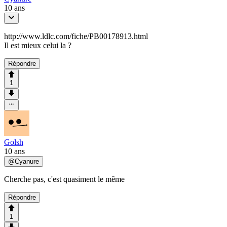
10 ans
http://www.ldlc.com/fiche/PB00178913.html
Il est mieux celui la ?
Répondre
1
Golsh
10 ans
@
Cyanure
Cherche pas, c'est quasiment le même
Répondre
1