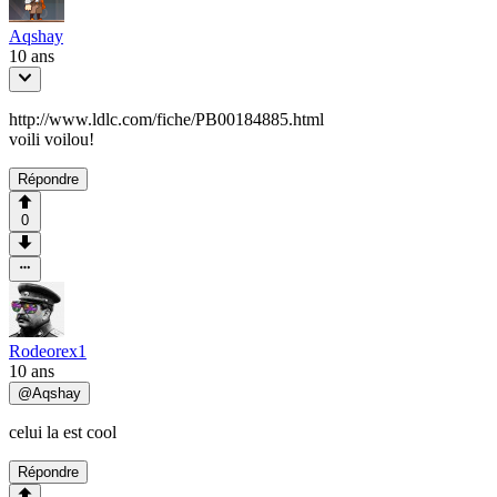
Aqshay
10 ans
http://www.ldlc.com/fiche/PB00184885.html
voili voilou!
Répondre
0
Rodeorex1
10 ans
@
Aqshay
celui la est cool
Répondre