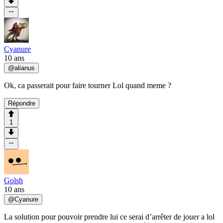
Cyanure
10 ans
@
alianus
Ok, ca passerait pour faire tourner Lol quand meme ?
Répondre
1
Golsh
10 ans
@
Cyanure
La solution pour pouvoir prendre lui ce serai d’arrêter de jouer a lol