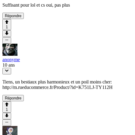
Suffisant pour lol et cs oui, pas plus
Répondre
1
anonyme
10 ans
Tiens, un bestiaux plus harmonieux et un poil moins cher:
http://m.rueducommerce.fr/Product/?id=K751LJ-TY112H
Répondre
1