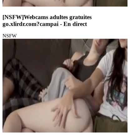
[NSFW]
Webcams adultes gratuites
go.xlirdr.com?campai
- En direct
NSFW