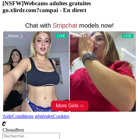
[NSFW]
Webcams adultes gratuites
go.xlirdr.com?campai
- En direct
Aide
Conditions générales
Cookies
C
Choualbox